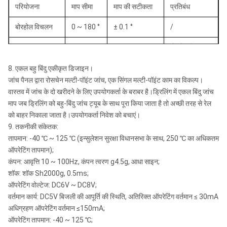
परियोजना
माप सीमा
माप की सटीकता
प्रतिबंध
बोरहोल विचलन
0 ~ 180 °
± 0.1 °
/
बोरहोल विचलन
चुंबकीय असर
0 ~ 360 °
± 1 °
.6 °
8. एकल बहु बिंदु एकीकृत डिजाइन।
हाई-साइड टूल
बोरहोल विचलन
जांच पैनल द्वारा रोसचेन मल्टी-पॉइंट जांच, एक सिंगल मल्टी-पॉइंट काम का विकल्प।
0 ~ 360 °
± 0.5 °
फेस
.6 °
वास्तव में जांच के दो खरीदने के लिए उपयोगकर्ता के बराबर है।ड्रिलिंग में एकल बिंदु जांच
माप जब ड्रिलिंग को बहु-बिंदु जांच ट्यूब के साथ पूरा किया जाता है तो अच्छी तरह से रेल
चुंबकीय उपकरण
बोरहोल विचलन
को बाहर निकाला जाता है।उपयोगकर्ता निवेश को बचाएं।
0 ~ 360 °
± 1 °
चेहरा
.8 °
9. तकनीकी संकेतक:
तापमान: -40 ℃ ~ 125 ℃ (इन्सुलेशन सुरक्षा विधानसभा के साथ, 250 ℃ का अधिकतम
ऑपरेटिंग तापमान);
कंपन: आवृत्ति 10 ~ 100Hz, कंपन त्वरण g4.5g, आधा साइन;
शॉक: शॉक Sh2000g, 0.5ms;
ऑपरेटिंग वोल्टेज: DC6V ~ DC8V;
वर्तमान कार्य: DC5V बिजली की आपूर्ति की स्थिति, अतिरिक्त ऑपरेटिंग वर्तमान ≤ 30mA
अधिग्रहण ऑपरेटिंग वर्तमान ≤150mA;
ऑपरेटिंग तापमान: -40 ~ 125 ℃;