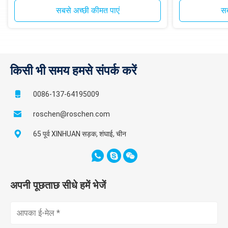
सबसे अच्छी कीमत पाएं
सब
किसी भी समय हमसे संपर्क करें
0086-137-64195009
roschen@roschen.com
65 पूर्व XINHUAN सड़क, शंघाई, चीन
अपनी पूछताछ सीधे हमें भेजें