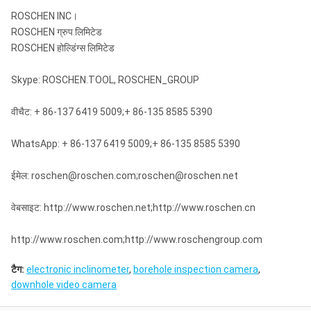
ROSCHEN INC।
ROSCHEN ग्रुप लिमिटेड
ROSCHEN होल्डिंग्स लिमिटेड
Skype: ROSCHEN.TOOL, ROSCHEN_GROUP
वीचैट: + 86-137 6419 5009;+ 86-135 8585 5390
WhatsApp: + 86-137 6419 5009;+ 86-135 8585 5390
ईमेल: roschen@roschen.com;roschen@roschen.net
वेबसाइट: http://www.roschen.net;http://www.roschen.cn
http://www.roschen.com;http://www.roschengroup.com
टैग:
electronic inclinometer
,
borehole inspection camera
,
downhole video camera