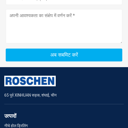
अब सबमिट करें
65 पूर्व XINHUAN सड़क, शंघाई, चीन
उत्पादों
नीचे होल ड्रिलिंग