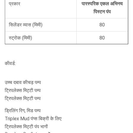
प्रकार
पारस्परिक एकल अभिनय
पिस्टन पंप
सिलेंडर व्यास (मिमी)
80
स्ट्रोक (मिमी)
80
पम्प स्पीड (आर / मि।)
207
145
कीवर्ड:
प्रवाह (एल / मिनट)
150
105
दबाव (एमपीए)
1
1.5
उच्च दबाव कीचड़ पम्प
पावर (किलोवाट)
5.5
ट्रिपलेक्स मिट्टी पम्प
ट्रिपलेक्स मिट्टी पम्प
बाह्य आयाम (मिमी)
675 * 540 * 620
ड्रिलिंग रिग, मिड पम्प
वजन (किग्रा)
150 (शक्ति के बिना)
Triplex Mud पंप्स बिक्री के लिए
ट्रिपलेक्स मिट्टी पंप भागों