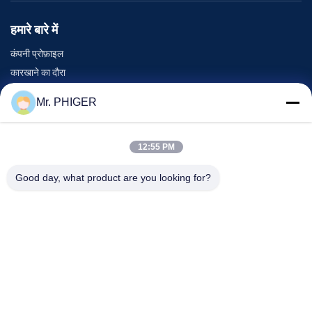
हमारे बारे में
कंपनी प्रोफ़ाइल
कारखाने का दौरा
गुणवत्ता नियंत्रण
Mr. PHIGER
साइटमैप
हमसे संपर्क करें
12:55 PM
Good day, what product are you looking for?
घटनाएँ
मामले
समाचार
हमसे संपर्क करें
दूरभाष:
0086-137-64195009