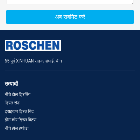
अब सबमिट करें
65 पूर्व XINHUAN सड़क, शंघाई, चीन
उत्पादों
नीचे होल ड्रिलिंग
ड्रिल रॉड
ट्राइकन ड्रिल बिट
हीरा कोर ड्रिल बिट्स
नीचे होल हथौड़ा