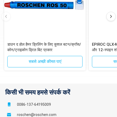
डाउन द होल हैमर ड्रिलिंग के लिए कुशल बटन/क्रॉस/
EPIROC QLX40 D
कोन/ट्राइकोन ड्रिल बिट प्रकार
और 12-स्पाइन शं
ड्रिलिंग के लिए
सबसे अच्छी कीमत पाएं
सब
किसी भी समय हमसे संपर्क करें
0086-137-64195009
roschen@roschen.com