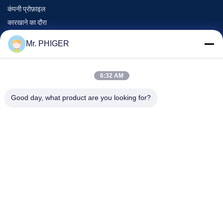
कंपनी प्रोफ़ाइल
कारखाने का दौरा
गुणवत्ता नियंत्रण
Mr. PHIGER
साइटमैप
हमसे संपर्क करें
6:32 AM
Good day, what product are you looking for?
घटनाएँ
मामले
समाचार
हमसे संपर्क करें
दूरभाष:
0086-137-64195009