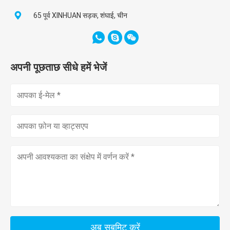
65 पूर्व XINHUAN सड़क, शंघाई, चीन
अपनी पूछताछ सीधे हमें भेजें
अब सबमिट करें