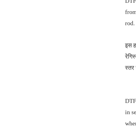
DTFR
from
rod.
इस हा
रेगिस
स्तर
DTFR
in s
wher