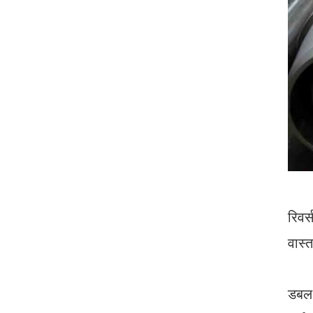
रिवर
वास्
डबल 