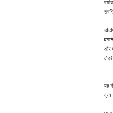
पर्य
संरक्
डीटी
बढ़ान
और फ्
दोहर
यह ड
द्रव 