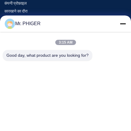
कंपनी प्रोफ़ाइल
कारखाने का दौरा
गुणवत्ता नियंत्रण
Mr. PHIGER
साइटमैप
हमसे संपर्क करें
3:15 AM
Good day, what product are you looking for?
घटनाएँ
मामले
समाचार
हमसे संपर्क करें
दूरभाष:
0086-137-64195009