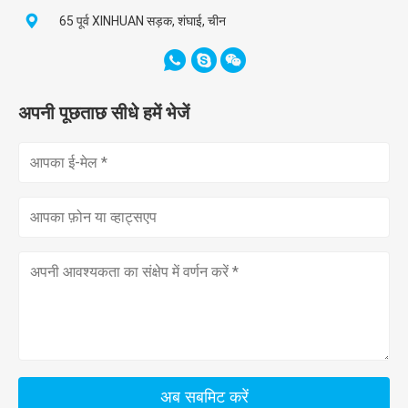
65 पूर्व XINHUAN सड़क, शंघाई, चीन
अपनी पूछताछ सीधे हमें भेजें
अब सबमिट करें