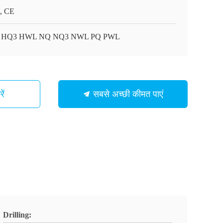
, CE
 HQ3 HWL NQ NQ3 NWL PQ PWL
ें
सबसे अच्छी कीमत पाएं
Drilling: