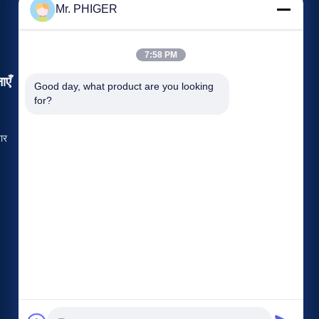
Mr. PHIGER
7:58 PM
ाएँ
Good day, what product are you looking 
अनुरोध कथन
for?
दूरभाष:
86-137-64195009
ार
फैक्स: 86-021-54380177



