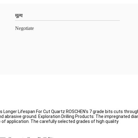
मूल्य
Negotiate
Longer Lifespan For Cut Quartz ROSCHEN's 7 grade bits cuts through q
and abrasive ground. Exploration Drilling Products: The impregnated di
 of application. The carefully selected grades of high quality