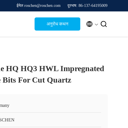
ईमेल roschen@roschen.com
दूरभाष: 86-137-64195009


अनुरोध कथन
ade HQ HQ3 HWL Impregnated
Bits For Cut Quartz
many
SCHEN