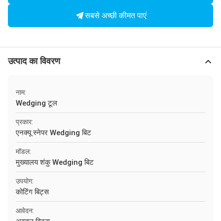
सबसे अच्छी कीमत पाएं
उत्पाद का विवरण
नाम:
Wedging टूल
प्रकार:
एनक्यू स्नेपर Wedging बिट
मॉडल:
मुख्यालय शंकु Wedging बिट
उपयोग:
कोटिंग बिट्स
आवेदन: