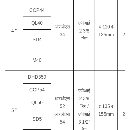
COP44
QL40
एपीआई
आरओएस
¢ 110 ¢
1.
4 "
2 3/8
34
135mm
2.5
"रेग
SD4
M40
DHD350
COP54
एपीआई
आरओएस
2 3/8
QL50
52
"रेग /
¢ 135 ¢
1.
5 "
आरओएस
एपीआई
155mm
2.5
SD5
54
3 1/2"
रेग