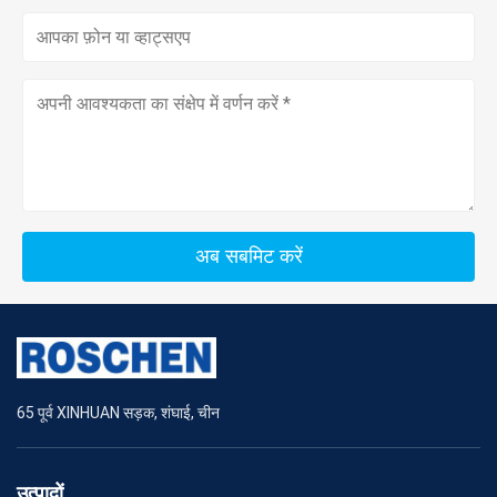
अब सबमिट करें
65 पूर्व XINHUAN सड़क, शंघाई, चीन
उत्पादों