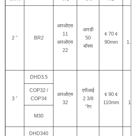
आरओएस
आरडी
11
¢ 70 ¢
0.
2 "
BR2
50
आरओएस
90mm
1.7
बॉक्स
22
DHD3.5
COP32 /
एपीआई
आरओएस
¢ 90 ¢
1.
3 "
COP34
2 3/8
32
110mm
1.5
"रेग
M30
DHD340