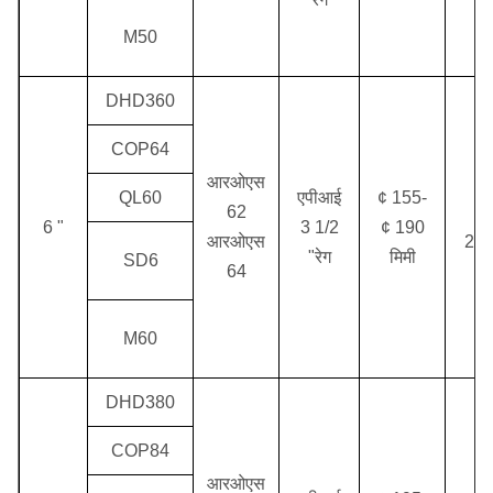
M50
DHD360
COP64
आरओएस
QL60
एपीआई
¢ 155-
62
1.
6 "
3 1/2
¢ 190
आरओएस
2.5
"रेग
मिमी
SD6
64
M60
DHD380
COP84
आरओएस