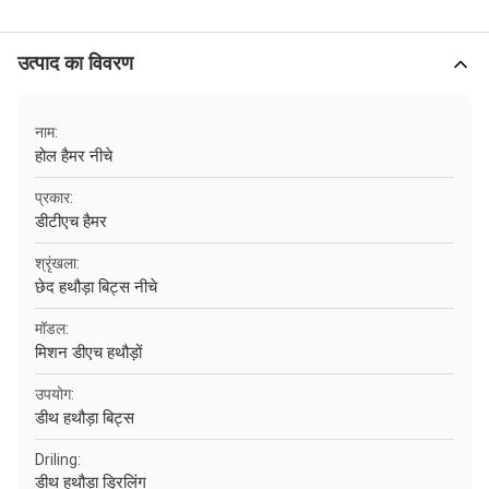
उत्पाद का विवरण
नाम:
होल हैमर नीचे
प्रकार:
डीटीएच हैमर
श्रृंखला:
छेद हथौड़ा बिट्स नीचे
मॉडल:
मिशन डीएच हथौड़ों
उपयोग:
डीथ हथौड़ा बिट्स
Driling:
डीथ हथौड़ा ड्रिलिंग