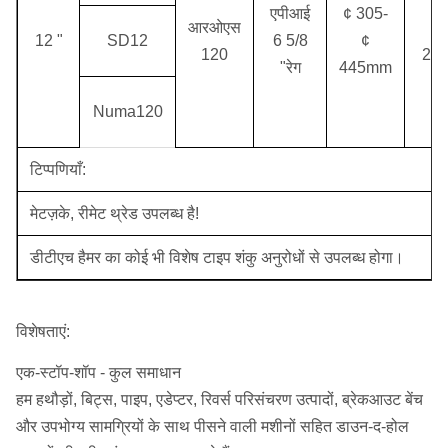
एपीआई
¢ 305-
आरओएस
1.
12 "
SD12
6 5/8
¢
120
2.5
"रेग
445mm
Numa120
टिप्पणियाँ:
मेटज़के, रीमेट थ्रेड उपलब्ध है!
डीटीएच हैमर का कोई भी विशेष टाइप शंकु अनुरोधों से उपलब्ध होगा।
विशेषताएं:
एक-स्टॉप-शॉप - कुल समाधान
हम हथौड़ों, बिट्स, पाइप, एडेप्टर, रिवर्स परिसंचरण उत्पादों, ब्रेकआउट बेंच
और उपभोग्य सामग्रियों के साथ पीसने वाली मशीनों सहित डाउन-द-होल