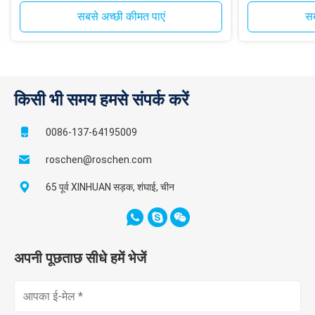
ड्रिलिंग के लिए
सबसे अच्छी कीमत पाएं
सब
किसी भी समय हमसे संपर्क करें
0086-137-64195009
roschen@roschen.com
65 पूर्व XINHUAN सड़क, शंघाई, चीन
अपनी पूछताछ सीधे हमें भेजें