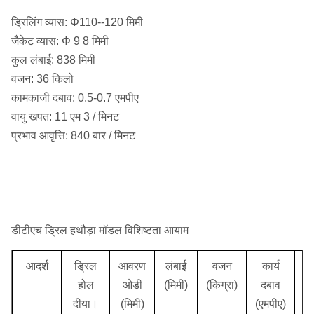
ड्रिलिंग व्यास: Φ110--120 मिमी
जैकेट व्यास: Φ 9 8 मिमी
कुल लंबाई: 838 मिमी
वजन: 36 किलो
कामकाजी दबाव: 0.5-0.7 एमपीए
वायु खपत: 11 एम 3 / मिनट
प्रभाव आवृत्ति: 840 बार / मिनट
डीटीएच ड्रिल हथौड़ा मॉडल विशिष्टता आयाम
आदर्श
ड्रिल
आवरण
लंबाई
वजन
कार्य
व
होल
ओडी
(मिमी)
(किग्रा)
दबाव
ख
दीया।
(मिमी)
(एमपीए)
(ए