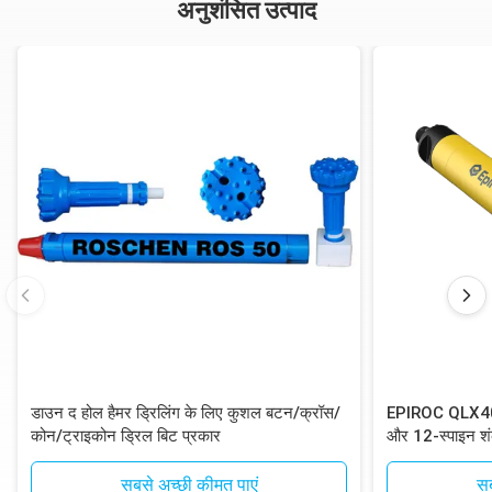
अनुशंसित उत्पाद
डाउन द होल हैमर ड्रिलिंग के लिए कुशल बटन/क्रॉस/
EPIROC QLX40 D
कोन/ट्राइकोन ड्रिल बिट प्रकार
और 12-स्पाइन शं
ड्रिलिंग के लिए
सबसे अच्छी कीमत पाएं
सब