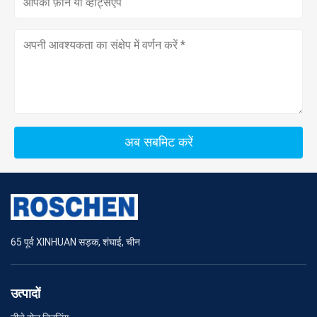
अब सबमिट करें
65 पूर्व XINHUAN सड़क, शंघाई, चीन
उत्पादों