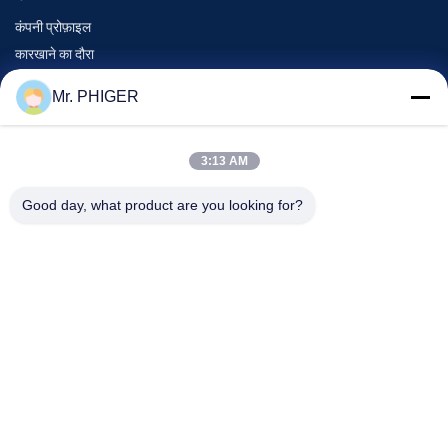
कंपनी प्रोफ़ाइल
कारखाने का दौरा
गुणवत्ता नियंत्रण
Mr. PHIGER
साइटमैप
हमसे संपर्क करें
3:13 AM
Good day, what product are you looking for?
घटनाएँ
मामले
समाचार
हमसे संपर्क करें
दूरभाष:
0086-137-64195009