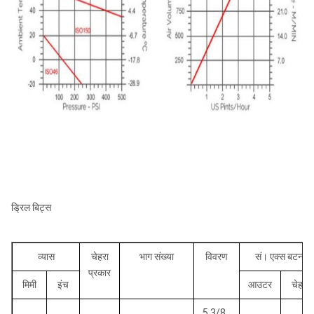
ड्रिल बिट्स
व्यास
चेहरा
भाग संख्या
विवरण
सं। एक्स बटन डा
प्रकार
मिमी
इंच
आउटर
चेहरा
5 3/8