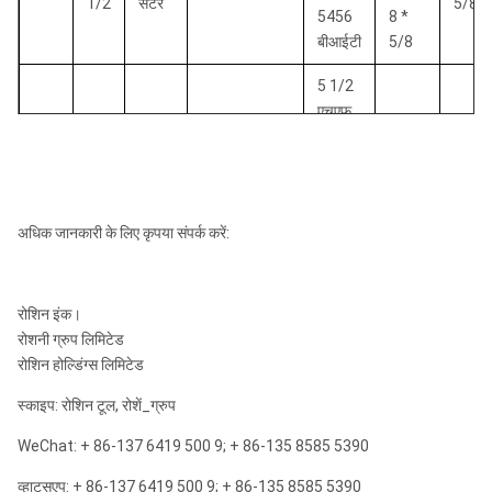
1/2
सेंटर
5/8
5456
8 *
बीआईटी
5/8
5 1/2
एचएफ
5
कठिन
6 *
140
5456140H10
एमएक्स
1/2
गठन
5/8
5456
8 *
बीआईटी
5/8
5 5/8
अधिक जानकारी के लिए कृपया संपर्क करें:
5
ड्रॉप
"एमएक्स
4 *
143
5456143D10
5/8
सेंटर
5456
8 *
5/8
बीआईटी
5/8
रोशिन इंक।
रोशनी ग्रुप लिमिटेड
5 5/8
रोशिन होल्डिंग्स लिमिटेड
5
कठिन
"एमएक्स
6 *
143
5456143H10
5/8
गठन
5456
8 *
5/8
स्काइप: रोशिन टूल, रोशें_ग्रुप
बीआईटी
5/8
WeChat: + 86-137 6419 500 9; + 86-135 8585 5390
5 3/4
व्हाट्सएप: + 86-137 6419 500 9; + 86-135 8585 5390