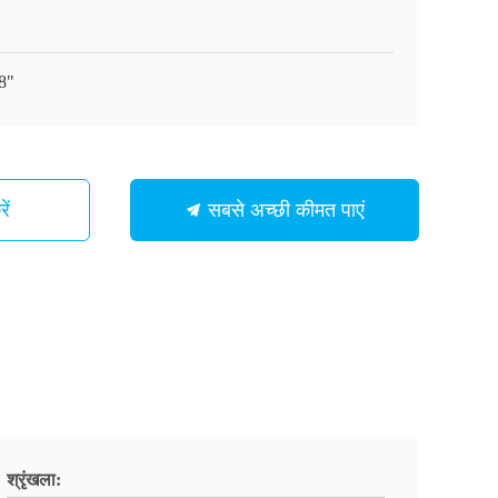
8"
ें
सबसे अच्छी कीमत पाएं
श्रृंखला: