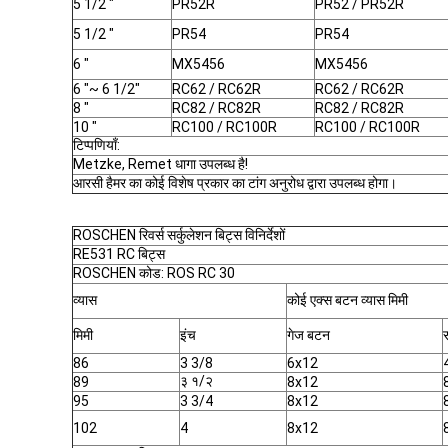
5 1/2 "
PR52R
PR52 / PR52R
5 1/2 "
PR54
PR54
6 "
MX5456
MX5456
6 "~ 6 1/2"
RC62 / RC62R
RC62 / RC62R
8 "
RC82 / RC82R
RC82 / RC82R
10 "
RC100 / RC100R
RC100 / RC100R
टिप्पणियाँ:
Metzke, Remet धागा उपलब्ध है!
आरसी हैमर का कोई विशेष प्रकार का टांग अनुरोध द्वारा उपलब्ध होगा।
ROSCHEN रिवर्स सर्कुलेशन बिट्स विनिर्देशों
RE531 RC बिट्स
ROSCHEN कोड: ROS RC 30
व्यास
कोई एक्स बटन व्यास मिमी
मिमी
इंच
गेज बटन
86
3 3/8
6x12
३ १/२
89
8x12
95
3 3/4
8x12
102
4
8x12