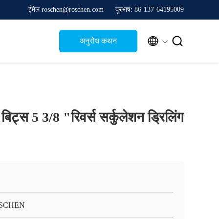
ईमेल roschen@roschen.com
दूरभाष: 86-137-64195009


अनुरोध कथन
ट्स 5 3/8 "रिवर्स सर्कुलेशन ड्रिलिंग
SCHEN