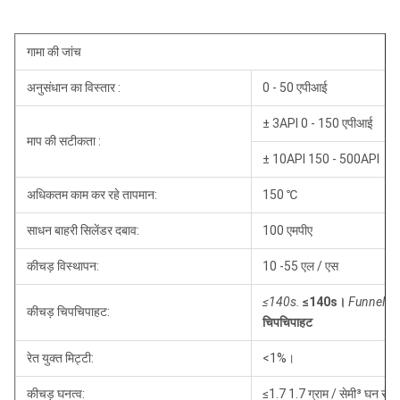
गामा की जांच
अनुसंधान का विस्तार :
0 - 50 एपीआई
± 3API 0 - 150 एपीआई
माप की सटीकता :
± 10API 150 - 500API
अधिकतम काम कर रहे तापमान:
150 ℃
साधन बाहरी सिलेंडर दबाव:
100 एमपीए
कीचड़ विस्थापन:
10 -55 एल / एस
≤140s.
≤140s।
Funnel vi
कीचड़ चिपचिपाहट:
चिपचिपाहट
रेत युक्त मिट्टी:
<1%।
कीचड़ घनत्व:
≤1.7 1.7 ग्राम / सेमी³ घन सेंट