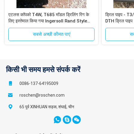
एटलस कॉपको T4W, T685 मॉडल ड्रिलिंग रिग के
ड्रिल पाइप - 
लिए इस्तेमाल किया गया Ingersoll Rand Style
DTH ड्रिल पाइप
DTH ड्रिल पाइप
सबसे अच्छी कीमत पाएं
सब
किसी भी समय हमसे संपर्क करें
0086-137-64195009
roschen@roschen.com
65 पूर्व XINHUAN सड़क, शंघाई, चीन