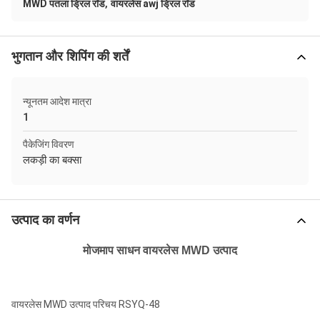
,
MWD पतला ड्रिल रॉड
वायरलेस awj ड्रिल रॉड
भुगतान और शिपिंग की शर्तें
न्यूनतम आदेश मात्रा
1
पैकेजिंग विवरण
लकड़ी का बक्सा
उत्पाद का वर्णन
मोजमाप साधन
वायरलेस MWD उत्पाद
वायरलेस MWD उत्पाद परिचय RSYQ-48