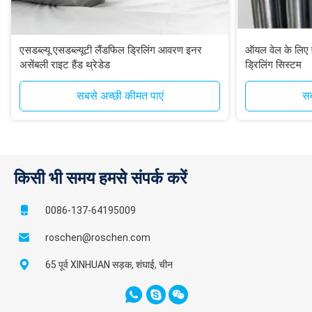
एसडब्ल्यू एसडब्ल्यूटी लैंडफिल ड्रिलिंग आवरण इनर
ऑयल वेल के लिए ए
असेंबली राइट हैंड थ्रेडेड
ड्रिलिंग सिस्टम
सबसे अच्छी कीमत पाएं
सब
किसी भी समय हमसे संपर्क करें
0086-137-64195009
roschen@roschen.com
65 पूर्व XINHUAN सड़क, शंघाई, चीन