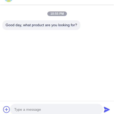
साइटमैप
हमसे संपर्क करें
10:55 PM
Good day, what product are you looking for?
घटनाएँ
मामले
समाचार
हमसे संपर्क करें
दूरभाष:
0086-137-64195009
गोपनीयता नीति
| चीन अच्छी गुणवत्ता नीचे होल ड्रिलिंग आपूर्तिकर्ता। कॉपीराइट © 2015-2026
ROSCHEN GROUP . सभी अधिकार आरक्षित।