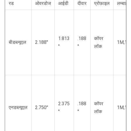
रड
ओवरडोज
आईडी
दीवार
प्रोफ़ाइल
लम्बाई
1.813
.188
कॉपर
बीडब्ल्यूएल
2.188′′
1M,1.5
′′
′′
लॉक
2.375
.188
कॉपर
एनडब्ल्यूएल
2.750′′
1M,1.5
′′
′′
लॉक