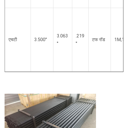
3.063
.219
एचटी
3.500′′
टफ रॉड
1M,1.
′′
′′