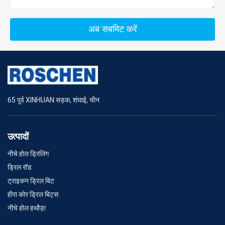
अब सबमिट करें
65 पूर्व XINHUAN सड़क, शंघाई, चीन
उत्पादों
नीचे होल ड्रिलिंग
ड्रिल रॉड
ट्राइकन ड्रिल बिट
हीरा कोर ड्रिल बिट्स
नीचे होल हथौड़ा