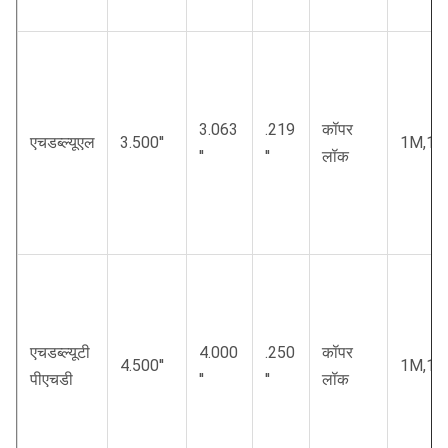
3.063
.219
कॉपर
एचडब्ल्यूएल
3.500′′
1M,1.5
′′
′′
लॉक
एचडब्ल्यूटी
4.000
.250
कॉपर
4.500′′
1M,1.5
पीएचडी
′′
′′
लॉक