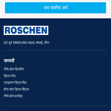
अब सबमिट करें
65 पूर्व XINHUAN सड़क, शंघाई, चीन
उत्पादों
नीचे होल ड्रिलिंग
ड्रिल रॉड
ट्राइकन ड्रिल बिट
हीरा कोर ड्रिल बिट्स
नीचे होल हथौड़ा