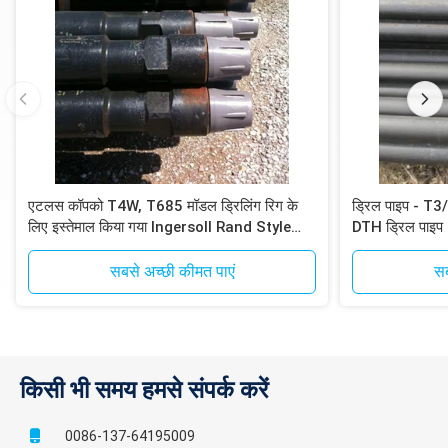
एटलस कॉपको T4W, T685 मॉडल ड्रिलिंग रिग के
ड्रिल पाइप - 
लिए इस्तेमाल किया गया Ingersoll Rand Style
DTH ड्रिल पाइप
DTH ड्रिल पाइप
सबसे अच्छी कीमत पाएं
सब
किसी भी समय हमसे संपर्क करें
0086-137-64195009