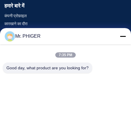
हमारे बारे में
कंपनी प्रोफ़ाइल
कारखाने का दौरा
गुणवत्ता नियंत्रण
Mr. PHIGER
साइटमैप
हमसे संपर्क करें
7:35 PM
Good day, what product are you looking for?
घटनाएँ
मामले
समाचार
हमसे संपर्क करें
दूरभाष:
0086-137-64195009