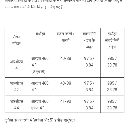
आकार के हथौड़ों के होते हैं। हथौड़ों के सभी संस्करण सामान्य टांग प्रकारों के साथ बिट्स
का उपयोग करने के लिए डिज़ाइन किए गए हैं।
हथौड़ा
वजन किलो /
व्यास मिमी
हथौड़ा
रोशेन
एलबी
/ इंच के
लंबाई मिमी
मॉडल
बाहर
/ इंच
आरएच 460
40/88
97.5 /
985 /
आरओएस
4 "
3.84
38.78
4
(डीएचडी)
आरओएस
आरएच 460
40/88
97.5 /
985 /
42
4 "
3.84
38.78
आरओएस
आरएच 460
41/90
97.5 /
985 /
44
एचपी 4 "
3.84
38.78
आरओएस
आरएच 460
66/145
120 /
1067 /
दुनिया की अग्रणी 4 "हथौड़ा और 5" हथौड़ा श्रृंखला
50
5 "
4.72
42.01