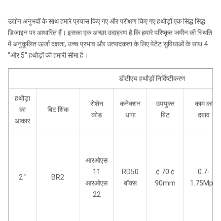
आरओएस
आरएच 460
76/167
126 /
1067 /
उद्योग अनुभवों के साथ हमारे प्रयास किए गए और परीक्षण किए गए हथौड़ों एक सिद्ध सिद्ध
52
जी 5 "
4.96
42.01
डिजाइन पर आधारित हैं। इसका एक अच्छा उदाहरण है कि हमारे परिष्कृत जमीन की स्थिति
में अनुकूलित ऊर्जा दक्षता, उच्च प्रभाव और उत्पादकता के लिए पेटेंट सुविधाओं के साथ 4
आरओएस
आरएच 460
76/168
126 /
1067 /
"और 5" हथौड़ों की हमारी सीमा है।
54
एचपी 5 "
4.96
42.01
आरओएस
आरएच 460
100/220
142 /
1155 /
डीटीएच हथौड़ों निर्दिष्टीकरण
62
6 "
5.5 9
45.47
हथौड़ा
रोशेन
कनेक्शन
उपयुक्त
काम का
आरओएस
आरएच 460
117/257
150 /
1155 /
का
बिट शिंक
कोड
धागा
बिट
दबाव
64
जी 6 "
5.91
45.47
आकार
आरओएस
आरएच 460
213/46 9
183 /
1426 /
82
8 "
7.20
56.14
आरओएस
आरओएस
आरएच 460
244/537
1 9 4 /
1426 /
11
RD50
¢ 70 ¢
0.7-
2 "
BR2
84
जी 8 "
7.64
56.14
आरओएस
बॉक्स
90mm
1.75Mpa
22