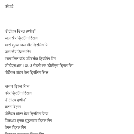
कीवर्ड:
COP54
एपीआई
आरओएस
2 3/8
QL50
52
"रेग /
¢ 135 ¢
1.0-
5 "
डीटीएच ड्रिल हथौड़ों
आरओएस
एपीआई
155mm
2.5Mpa
SD5
जल खैर ड्रिलिंग रिसाव
54
3 1/2"
भारी शुल्क जल खैर ड्रिलिंग रिग
रेग
जल खैर ड्रिल रिग
M50
स्वचालित रॉड परिवर्तक ड्रिलिंग रिग
डीटीएचआर 1000 रोटरी सह डीटीएच ड्रिल रिग
DHD360
पोर्टेबल वॉटर वेल ड्रिलिंग रिग्स
COP64
खनन ड्रिल रिग्स
आरओएस
कोर ड्रिलिंग रिसाव
QL60
एपीआई
¢ 155-
62
1.0-
डीटीएच हथौड़ों
6 "
3 1/2
¢ 190
आरओएस
2.5Mpa
बटन बिट्स
"रेग
मिमी
SD6
64
पोर्टेबल वॉटर वेल ड्रिलिंग रिग्स
पिकअप ट्रक घुड़सवार ड्रिल रिग
वैगन ड्रिल रिग
M60