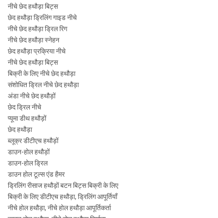
नीचे छेद हथौड़ा बिट्स
एपीआई
¢ 305-
छेद हथौड़ा ड्रिलिंग गाइड नीचे
आरओएस
1.0-
12 "
SD12
6 5/8
¢
नीचे छेद हथौड़ा ड्रिल रिग
120
2.5Mpa
"रेग
445mm
नीचे छेद हथौड़ा स्नेहन
छेद हथौड़ा प्रक्रिया नीचे
Numa120
नीचे छेद हथौड़ा बिट्स
बिक्री के लिए नीचे छेद हथौड़ा
नोट्स: Metzke, रीमेट धागा उपलब्ध है!
संशोधित ड्रिल नीचे छेद हथौड़ा
अंडा नीचे छेद हथौड़ों
छेद ड्रिल नीचे
प्यूमा डीथ हथौड़ों
छेद हथौड़ा
ब्लूक्र डीटीएच हथौड़ों
डाउन-होल हथौड़ों
डाउन-होल ड्रिल
डाउन होल टूल्स एंड हैमर
ड्रिलिंग रीसाज हथौड़ों बटन बिट्स बिक्री के लिए
बिक्री के लिए डीटीएच हथौड़ा, ड्रिलिंग आपूर्तियाँ
नीचे होल हथौड़ा, नीचे होल हथौड़ा आपूर्तिकर्ता