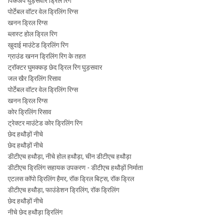
पिकअप घुड़सवार ड्रिल रिग
पोर्टेबल वॉटर वेल ड्रिलिंग रिग्स
DHD380
खनन ड्रिल रिग्स
ब्लास्ट होल ड्रिल रिग
COP84
आरओएस
खुदाई माउंटेड ड्रिलिंग रिग
एपीआई
¢ 195-
82
1.0-
ग्राउंड खनन ड्रिलिंग रिग के तहत
8 "
4 1/2
¢
QL80
आरओएस
2.5Mpa
ट्रॉक्टर घुमक्कड़ छेद ड्रिल रिग घुड़सवार
"रेग
254mm
84
जल खैर ड्रिलिंग रिसाव
पोर्टेबल वॉटर वेल ड्रिलिंग रिग्स
SD8
खनन ड्रिल रिग्स
कोर ड्रिलिंग रिसाव
SD10
ट्रेक्टर माउंटेड कोर ड्रिलिंग रिग
छेद हथौड़ों नीचे
एपीआई
¢ 254-
छेद हथौड़ों नीचे
आरओएस
1.0-
10 "
Numa100
6 5/8
¢
डीटीएच हथौड़ा, नीचे होल हथौड़ा, चीन डीटीएच हथौड़ा
100
2.5Mpa
"रेग
311mm
डीटीएच ड्रिलिंग सहायक उपकरण - डीटीएच हथौड़ों निर्माता
आरओएस
एटलस कॉपो ड्रिलिंग हैमर, रॉक ड्रिल बिट्स, रॉक ड्रिल
100
डीटीएच हथौड़ा, फाउंडेशन ड्रिलिंग, रॉक ड्रिलिंग
छेद हथौड़ों नीचे
नीचे छेद हथौड़ा ड्रिलिंग
DHD1120