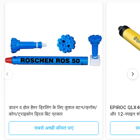
डाउन द होल हैमर ड्रिलिंग के लिए कुशल बटन/क्रॉस/
EPIROC QLX40 D
कोन/ट्राइकोन ड्रिल बिट प्रकार
और 12-स्पाइन शं
ड्रिलिंग के लिए
सबसे अच्छी कीमत पाएं
सब