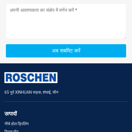
अब सबमिट करें
65 पूर्व XINHUAN सड़क, शंघाई, चीन
उत्पादों
नीचे होल ड्रिलिंग
ड्रिल रॉड