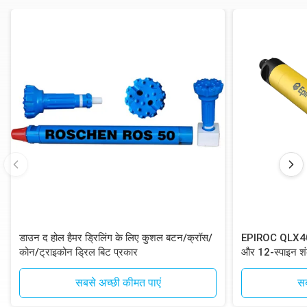
डाउन द होल हैमर ड्रिलिंग के लिए कुशल बटन/क्रॉस/
EPIROC QLX40 D
कोन/ट्राइकोन ड्रिल बिट प्रकार
और 12-स्पाइन शं
ड्रिलिंग के लिए
सबसे अच्छी कीमत पाएं
सब