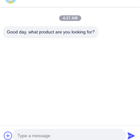
साइटमैप
हमसे संपर्क करें
4:27 AM
Good day, what product are you looking for?
घटनाएँ
मामले
समाचार
हमसे संपर्क करें
दूरभाष:
0086-137-64195009
गोपनीयता नीति
| चीन अच्छी गुणवत्ता नीचे होल ड्रिलिंग आपूर्तिकर्ता। कॉपीराइट © 2015-2026
ROSCHEN GROUP . सभी अधिकार आरक्षित।