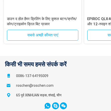
डाउन द होल हैमर ड्रिलिंग के लिए कुशल बटन/क्रॉस/
EPIROC QLX40 D
कोन/ट्राइकोन ड्रिल बिट प्रकार
और 12-स्पाइन शं
ड्रिलिंग के लिए
सबसे अच्छी कीमत पाएं
सब
किसी भी समय हमसे संपर्क करें
0086-137-64195009
roschen@roschen.com
65 पूर्व XINHUAN सड़क, शंघाई, चीन