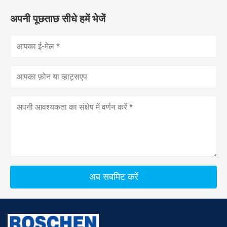
अपनी पूछताछ सीधे हमें भेजें
अब सबमिट करें