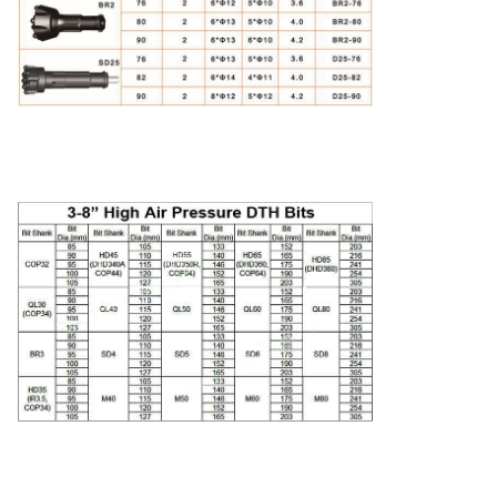
CIR90
130
6
9.5
CIR110
110
6
6.4
CIR110
123
6
8.5