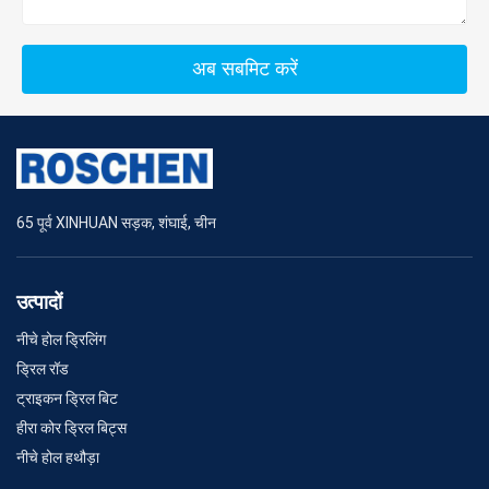
अब सबमिट करें
65 पूर्व XINHUAN सड़क, शंघाई, चीन
उत्पादों
नीचे होल ड्रिलिंग
ड्रिल रॉड
ट्राइकन ड्रिल बिट
हीरा कोर ड्रिल बिट्स
नीचे होल हथौड़ा