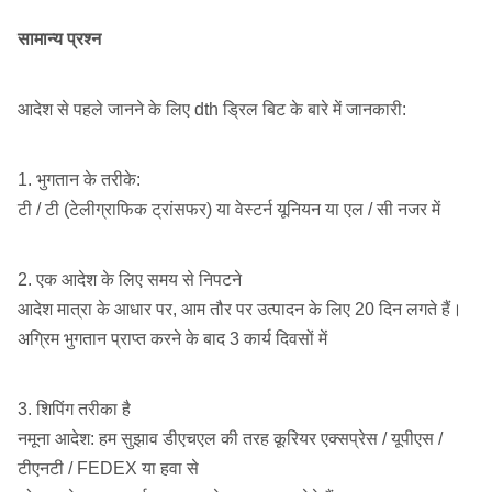
3 "
102mm
"-4"
M30 /
सामान्य प्रश्न
DHD3.5 /
आरओएस 34
BR3
आदेश से पहले जानने के लिए dth ड्रिल बिट के बारे में जानकारी:
COP44 /
DHD340 /
आरओएस 42
1. भुगतान के तरीके:
105mm-
4 1/8
MACH44
टी / टी (टेलीग्राफिक ट्रांसफर) या वेस्टर्न यूनियन या एल / सी नजर में
4 "
152mm
"-6"
SD4 / M40
आरओएस 44
2. एक आदेश के लिए समय से निपटने
/ QL40
आदेश मात्रा के आधार पर, आम तौर पर उत्पादन के लिए 20 दिन लगते हैं।
COP54 /
अग्रिम भुगतान प्राप्त करने के बाद 3 कार्य दिवसों में
DHD350R
आरओएस 52
5 1/4
/ MACH50
133mm-
3. शिपिंग तरीका है
5 "
"-6
165 मिमी
SD5 / M50
नमूना आदेश: हम सुझाव डीएचएल की तरह कूरियर एक्सप्रेस / यूपीएस /
1/2"
/ QL50 /
आरओएस 54
टीएनटी / FEDEX या हवा से