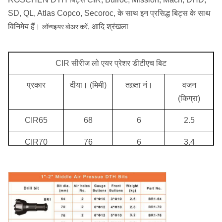
SD, QL, Atlas Copco, Secoroc, के साथ इन प्रसिद्ध बिट्स के साथ
विनिमेय हैं।
, आदि श्रंखला
लॉन्गइयर बोअर करें
CIR सीरीज लो एयर प्रेशर डीटीएच बिट
प्रकार
दीया। (मिमी)
तख़्ता नं।
वजन
(किग्रा)
CIR65
68
6
2.5
CIR70
76
6
3.4
CIR80
83
6
3.45
CIR90
90
6
3.5
CIR90
100
6
4.5