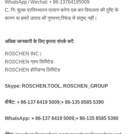
WhatsApp / Wechat: + 86-13764195009
NUMA100
C. नि: शुल्क प्रतिस्थापन प्रदान करेगा एक बार विफलता की पुष्टि के
DHD1120
कारण या हमारे उत्पाद की गुणवत्ता;रिफंड से संतुष्ट नहीं।
/ SD12
305mm-
12
आरओएस
12 "
NUMA120
508mm
"-20"
120
अधिक जानकारी के लिए कृपया संपर्क करें:
/
NUMA125
ROSCHEN INC।
ROSCHEN ग्रुप लिमिटेड
नोट्स: DTH बिट्स का कोई विशेष आकार अनुरोधों द्वारा उपलब्ध
ROSCHEN होल्डिंग्स लिमिटेड
होगा।
Skype: ROSCHEN.TOOL, ROSCHEN_GROUP
Metzke, Remet धागा उपलब्ध है!
वीचैट: + 86-137 6419 5009;+ 86-135 8585 5390
WhatsApp: + 86-137 6419 5009;+ 86-135 8585 5390