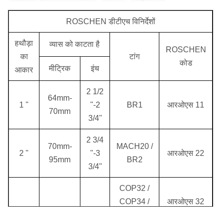
ROSCHEN डीटीएच विनिर्देशों
हथौड़ा
व्यास को काटता है
ROSCHEN
का
टांग
कोड
मीट्रिक
इंच
आकार
2 1/2
64mm-
1 "
"-2
BR1
आरओएस 11
70mm
3/4"
2 3/4
70mm-
MACH20 /
2 "
"-3
आरओएस 22
95mm
BR2
3/4"
COP32 /
COP34 /
आरओएस 32
MACH303
90mm-
3 1/2