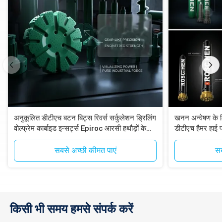
अनुकूलित डीटीएच बटन बिट्स रिवर्स सर्कुलेशन ड्रिलिंग
खनन अन्वेषण के 
वोल्फ्रेम कार्बाइड इन्सर्ट्स Epiroc आरसी हथौड़ों के
डीटीएच हैमर हाई प
साथ संगत
आरसी सिस्टम
सबसे अच्छी कीमत पाएं
सब
किसी भी समय हमसे संपर्क करें