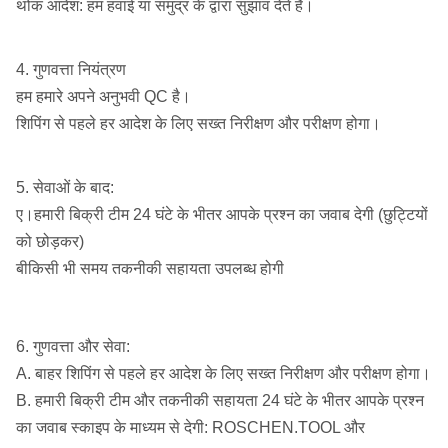
BR5
थोक आदेश: हम हवाई या समुद्र के द्वारा सुझाव देते हैं।
COP64 /
4. गुणवत्ता नियंत्रण
DHD360 /
आरओएस 62
हम हमारे अपने अनुभवी QC है।
SD6
152mm-
4 1/8
6 "
शिपिंग से पहले हर आदेश के लिए सख्त निरीक्षण और परीक्षण होगा।
254mm
"-10"
M60 /
QL60 /
आरओएस 64
5. सेवाओं के बाद:
बुल्रो BR6
ए।हमारी बिक्री टीम 24 घंटे के भीतर आपके प्रश्न का जवाब देगी (छुट्टियों
को छोड़कर)
COP84 /
बीकिसी भी समय तकनीकी सहायता उपलब्ध होगी
DHD380 /
आरओएस 82
203mm-
8
SD8
8 "
330mm
"-13"
QL80 /
6. गुणवत्ता और सेवा:
आरओएस 84
M80 / M85
A. बाहर शिपिंग से पहले हर आदेश के लिए सख्त निरीक्षण और परीक्षण होगा।
B. हमारी बिक्री टीम और तकनीकी सहायता 24 घंटे के भीतर आपके प्रश्न
SD10
254mm-
10
आरओएस
का जवाब स्काइप के माध्यम से देगी: ROSCHEN.TOOL और
10 "
380mm
"-15"
100