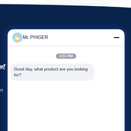
Mr. PHIGER
4:51 PM
ाएँ
Good day, what product are you looking 
अनुरोध कथन
for?
दूरभाष:
86-137-64195009
ार
फैक्स: 86-021-54380177



