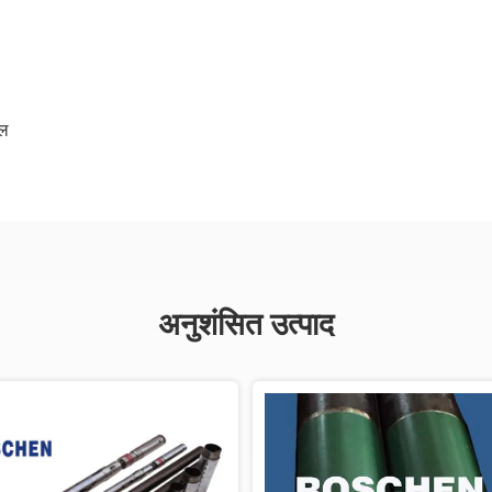
रल
अनुशंसित उत्पाद