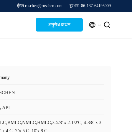
ईमेल roschen@roschen.com
दूरभाष: 86-137-64195009


अनुरोध कथन
many
SCHEN
, API
C,BMLC,NMLC,HMLC,3-5/8' x 2-1/2'C, 4-3/8' x 3
' x 4 C, 7’x 5 C, 10'x 8 C