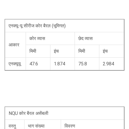
एनक्यू-यू सीरीज कोर बैरल (भूमिगत)
कोर व्यास
छेद व्यास
आकार
मिमी
इंच
मिमी
इंच
एनक्यूयू
47.6
1.874
75.8
2.984
NQU कोर बैरल असेंबली
वस्तु
भाग संख्या
विवरण