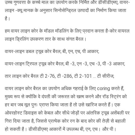
उच्च गुणवत्ता के कच्चे माल का उपयोग करके निर्मित और डीसीडीएमए, वायर-
लाइन -क्यू मानक के अनुसार सिनोसेन्ड्रिल उत्पादों का निर्माण किया जाता
प्रकार:
कोर बैरल
है।
प्रमाणीकरण:
सीई / आईएसओ 9 001
हम वायर लाइन कोर के मॉडल मॉडलिंग के लिए प्रदान करता है-कोर वायरल
लाइन ड्रिलिंग उपकरण तार के साथ संगत बैरल।
लंबाई:
3 एम / 1.55 एम
वायर-लाइन डबल ट्यूब कोर बैरल;
बी, एन, एच, पी आकार;
एनडब्ल्यू / एल होल दीया:
75.7mm
वायर-लाइन ट्रिपल ट्यूब कोर बैरल;
बी -3, एन -3, एच -3, पी -3 आकार;
पीडब्लू / एल होल दीया:
122.8mm
तार लाइन कोर बैरल टी 2-76, टी -286, टी 2-101 ... टी सीरीज;
मानक:
डीसीडीएमए थ्रेड
वायर लाइन कोर बैरल का उपयोग अधिक गहराई के लिए coring करते हैं,
विशिष्टता:
बीक्यू एनक्यू मुख्यालय पीक्यू
मुख्य रूप से क्योंकि वे दंपती की जरूरत को खत्म करने और रॉड स्ट्रिंग को
हर बार जब मूल पुनः प्राप्त किया जाता है तो उसे खारिज करते हैं।
एक
एचएस कोड:
820,719
ओवरहोस्ट डिवाइस को केबल और सीधे जोड़ों पर आंतरिक ट्यूब असेंबली पर
गिरा दिया जाता है, जिससे प्रत्येक कोर रन के बाद कोर की तेज़ी से बहाली
हो सकती है।
डीसीडीएमए आकारों में उपलब्ध बी, एन, एच। और पी।