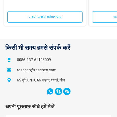
सबसे अच्छी कीमत पाएं
सब
किसी भी समय हमसे संपर्क करें
0086-137-64195009
roschen@roschen.com
65 पूर्व XINHUAN सड़क, शंघाई, चीन
अपनी पूछताछ सीधे हमें भेजें