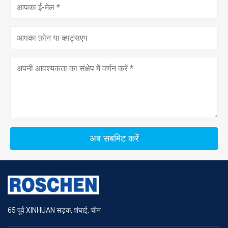
अब सबमिट करें
65 पूर्व XINHUAN सड़क, शंघाई, चीन