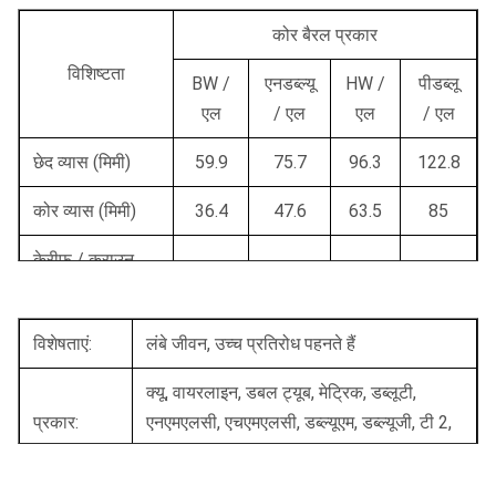
कोर बैरल प्रकार
विशिष्टता
BW /
एनडब्ल्यू
HW /
पीडब्लू
एल
/ एल
एल
/ एल
छेद व्यास (मिमी)
59.9
75.7
96.3
122.8
कोर व्यास (मिमी)
36.4
47.6
63.5
85
केरीफ / क्राउन
11.6
13.9
16.2
18.5
मोटाई (मिमी)
काटना क्षेत्र (सेमी
विशेषताएं:
लंबे जीवन, उच्च प्रतिरोध पहनते हैं
18.3
27.2
41.1
61.7
2)
क्यू, वायरलाइन, डबल ट्यूब, मेट्रिक, डब्लूटी,
छेद क्षेत्र (सेमी 2)
28.3
45
72.8
118.5
प्रकार:
एनएमएलसी, एचएमएलसी, डब्ल्यूएम, डब्ल्यूजी, टी 2,
टी 6 सीरीज़
क्षेत्र का% छेद क्षेत्र
64%
60%
56%
52%
के रूप में काटना