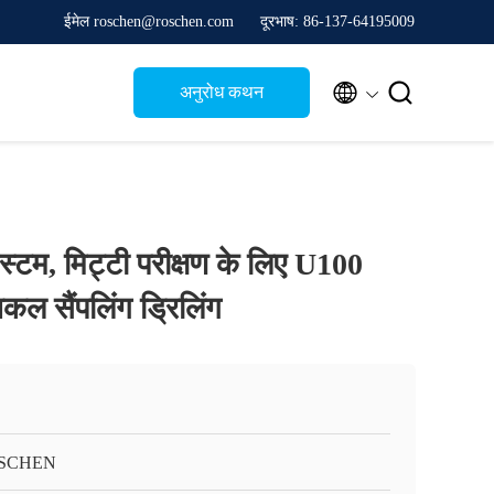
ईमेल roschen@roschen.com
दूरभाष: 86-137-64195009


अनुरोध कथन
स्टम, मिट्टी परीक्षण के लिए U100
िकल सैंपलिंग ड्रिलिंग
SCHEN