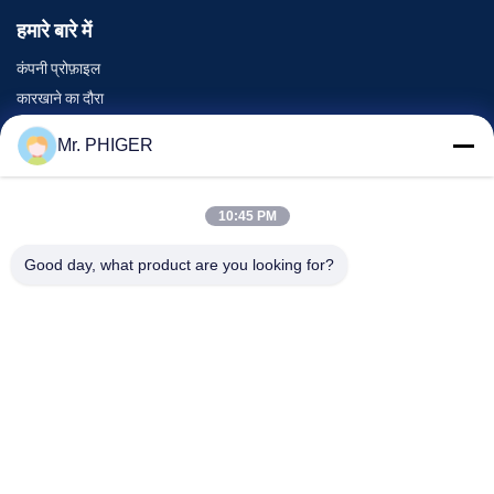
हमारे बारे में
कंपनी प्रोफ़ाइल
कारखाने का दौरा
गुणवत्ता नियंत्रण
Mr. PHIGER
साइटमैप
हमसे संपर्क करें
10:45 PM
Good day, what product are you looking for?
घटनाएँ
मामले
समाचार
हमसे संपर्क करें
दूरभाष:
0086-137-64195009