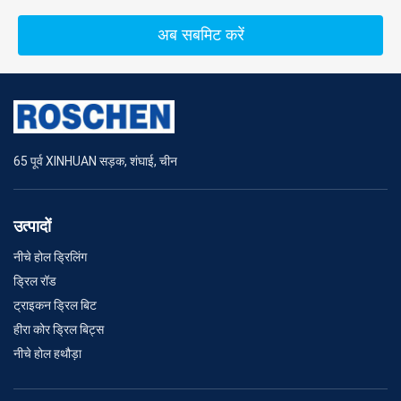
अब सबमिट करें
65 पूर्व XINHUAN सड़क, शंघाई, चीन
उत्पादों
नीचे होल ड्रिलिंग
ड्रिल रॉड
ट्राइकन ड्रिल बिट
हीरा कोर ड्रिल बिट्स
नीचे होल हथौड़ा